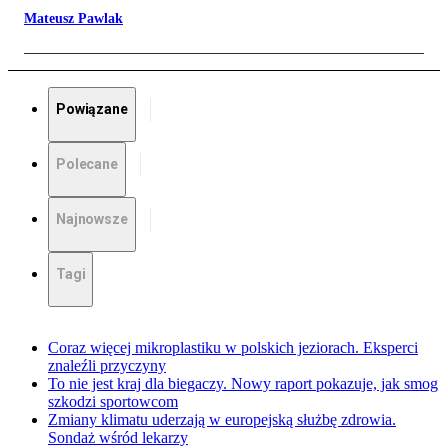
Mateusz Pawlak
Powiązane
Polecane
Najnowsze
Tagi
Coraz więcej mikroplastiku w polskich jeziorach. Eksperci
znaleźli przyczyny
To nie jest kraj dla biegaczy. Nowy raport pokazuje, jak smog
szkodzi sportowcom
Zmiany klimatu uderzają w europejską służbę zdrowia.
Sondaż wśród lekarzy