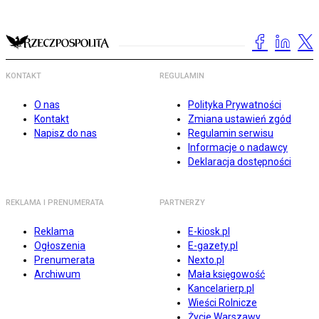
KONTAKT
REGULAMIN
O nas
Polityka Prywatności
Kontakt
Zmiana ustawień zgód
Napisz do nas
Regulamin serwisu
Informacje o nadawcy
Deklaracja dostępności
REKLAMA I PRENUMERATA
PARTNERZY
Reklama
E-kiosk.pl
Ogłoszenia
E-gazety.pl
Prenumerata
Nexto.pl
Archiwum
Mała księgowość
Kancelarierp.pl
Wieści Rolnicze
Życie Warszawy