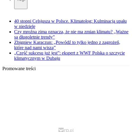
40 stopni Celsjusza w Polsce. Klimatolog: Kulminacja upału
w niedzielę
Czy mroźna zima oznacza, że nie ma zmian klimatu? „Ważne
są długoletnie trendy”
Zbigniew Karaczun: „Powódź to tylko jedno z zagrożeń,
które nad nami wiszą”
„Część sukcesu już jest”: ekspert z WWF Polska o szczycie
klimatycznym w Dubaju
Promowane treści