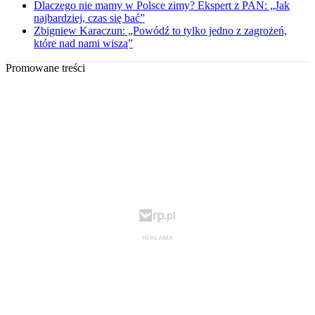
Dlaczego nie mamy w Polsce zimy? Ekspert z PAN: „Jak
najbardziej, czas się bać”
Zbigniew Karaczun: „Powódź to tylko jedno z zagrożeń,
które nad nami wiszą”
Promowane treści