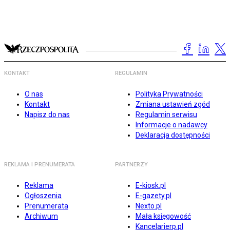
KONTAKT
REGULAMIN
O nas
Polityka Prywatności
Kontakt
Zmiana ustawień zgód
Napisz do nas
Regulamin serwisu
Informacje o nadawcy
Deklaracja dostępności
REKLAMA I PRENUMERATA
PARTNERZY
Reklama
E-kiosk.pl
Ogłoszenia
E-gazety.pl
Prenumerata
Nexto.pl
Archiwum
Mała księgowość
Kancelarierp.pl