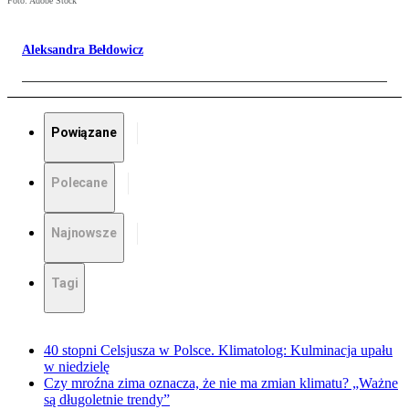
Foto: Adobe Stock
Aleksandra Bełdowicz
Powiązane
Polecane
Najnowsze
Tagi
40 stopni Celsjusza w Polsce. Klimatolog: Kulminacja upału
w niedzielę
Czy mroźna zima oznacza, że nie ma zmian klimatu? „Ważne
są długoletnie trendy”