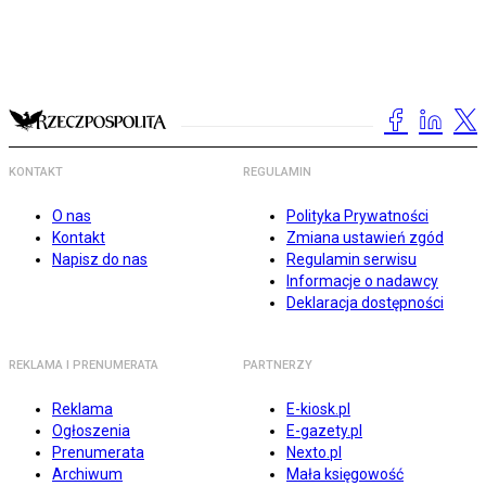
KONTAKT
REGULAMIN
O nas
Polityka Prywatności
Kontakt
Zmiana ustawień zgód
Napisz do nas
Regulamin serwisu
Informacje o nadawcy
Deklaracja dostępności
REKLAMA I PRENUMERATA
PARTNERZY
Reklama
E-kiosk.pl
Ogłoszenia
E-gazety.pl
Prenumerata
Nexto.pl
Archiwum
Mała księgowość