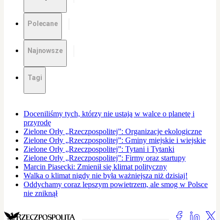
Polecane
Najnowsze
Tagi
Doceniliśmy tych, którzy nie ustają w walce o planetę i
przyrodę
Zielone Orły „Rzeczpospolitej”: Organizacje ekologiczne
Zielone Orły „Rzeczpospolitej”: Gminy miejskie i wiejskie
Zielone Orły „Rzeczpospolitej”: Tytani i Tytanki
Zielone Orły „Rzeczpospolitej”: Firmy oraz startupy
Marcin Piasecki: Zmienił się klimat polityczny
Walka o klimat nigdy nie była ważniejsza niż dzisiaj!
Oddychamy coraz lepszym powietrzem, ale smog w Polsce
nie zniknął