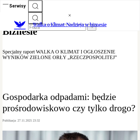
Serwisy
Walka o Klimat - Nadzieja w
Walka o Klimat: Nadzieja w biznesie
Biznesie
Specjalny raport WALKA O KLIMAT I OGŁOSZENIE
WYNIKÓW ZIELONE ORŁY „RZECZPOSPOLITEJ”
Gospodarka odpadami: będzie
prośrodowiskowo czy tylko drogo?
Publikacja:
27.11.2025 23:32