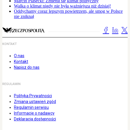
Marcin Piasecki: Zmienił się klimat polityczny
Walka o klimat nigdy nie była ważniejsza niż dzisiaj!
Oddychamy coraz lepszym powietrzem, ale smog w Polsce
nie zniknął
KONTAKT
O nas
Kontakt
Napisz do nas
REGULAMIN
Polityka Prywatności
Zmiana ustawień zgód
Regulamin serwisu
Informacje o nadawcy
Deklaracja dostępności