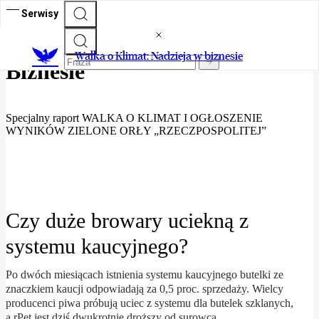
Serwisy
Walka o Klimat - Nadzieja w
Walka o Klimat: Nadzieja w biznesie
Biznesie
Specjalny raport WALKA O KLIMAT I OGŁOSZENIE
WYNIKÓW ZIELONE ORŁY „RZECZPOSPOLITEJ”
Czy duże browary uciekną z
systemu kaucyjnego?
Po dwóch miesiącach istnienia systemu kaucyjnego butelki ze
znaczkiem kaucji odpowiadają za 0,5 proc. sprzedaży. Wielcy
producenci piwa próbują uciec z systemu dla butelek szklanych,
a rPet jest dziś dwukrotnie droższy od surowca.