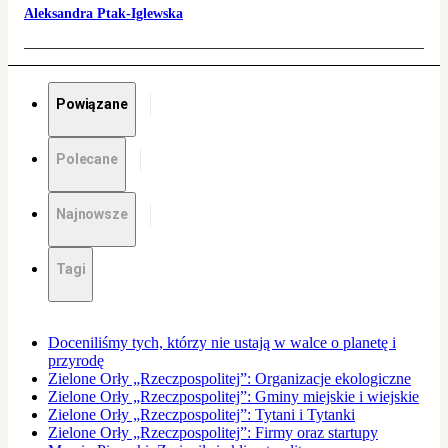
Aleksandra Ptak-Iglewska
Powiązane
Polecane
Najnowsze
Tagi
Doceniliśmy tych, którzy nie ustają w walce o planetę i
przyrodę
Zielone Orły „Rzeczpospolitej”: Organizacje ekologiczne
Zielone Orły „Rzeczpospolitej”: Gminy miejskie i wiejskie
Zielone Orły „Rzeczpospolitej”: Tytani i Tytanki
Zielone Orły „Rzeczpospolitej”: Firmy oraz startupy