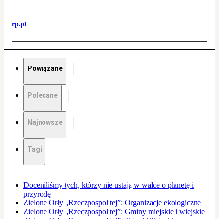
rp.pl
Powiązane
Polecane
Najnowsze
Tagi
Doceniliśmy tych, którzy nie ustają w walce o planetę i
przyrodę
Zielone Orły „Rzeczpospolitej”: Organizacje ekologiczne
Zielone Orły „Rzeczpospolitej”: Gminy miejskie i wiejskie