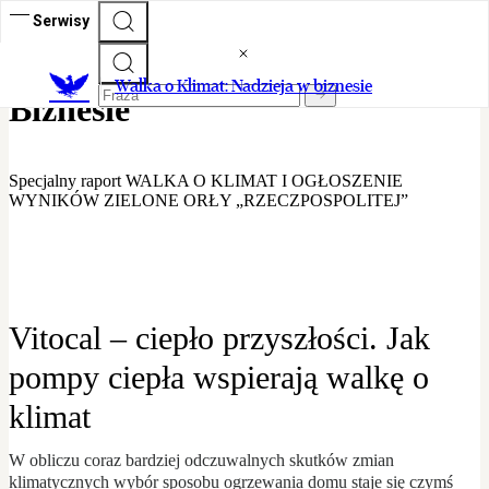
Serwisy
Walka o Klimat - Nadzieja w
Walka o Klimat: Nadzieja w biznesie
Biznesie
Specjalny raport WALKA O KLIMAT I OGŁOSZENIE
WYNIKÓW ZIELONE ORŁY „RZECZPOSPOLITEJ”
Vitocal – ciepło przyszłości. Jak
pompy ciepła wspierają walkę o
klimat
W obliczu coraz bardziej odczuwalnych skutków zmian
klimatycznych wybór sposobu ogrzewania domu staje się czymś