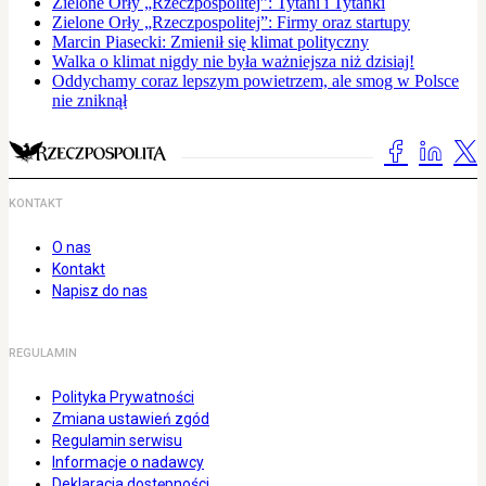
Zielone Orły „Rzeczpospolitej”: Tytani i Tytanki
Zielone Orły „Rzeczpospolitej”: Firmy oraz startupy
Marcin Piasecki: Zmienił się klimat polityczny
Walka o klimat nigdy nie była ważniejsza niż dzisiaj!
Oddychamy coraz lepszym powietrzem, ale smog w Polsce
nie zniknął
KONTAKT
O nas
Kontakt
Napisz do nas
REGULAMIN
Polityka Prywatności
Zmiana ustawień zgód
Regulamin serwisu
Informacje o nadawcy
Deklaracja dostępności