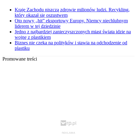
Kraje Zachodu niszczą zdrowie milionów ludzi. Recykling,
który okazał się oszustwem
Oto nowy „hit” eksportowy Europy. Niemcy niechlubnym
liderem w tej dziedzinie
Jedno z najbardziej zanieczyszczonych miast świata idzie na
wojnę z plastikiem
Biznes nie czeka na polityków i stawia na odchodzenie od
plastiku
Promowane treści