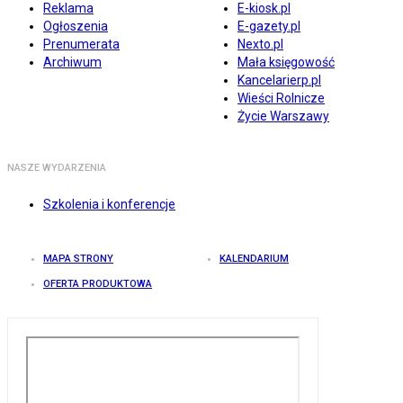
Reklama
E-kiosk.pl
Ogłoszenia
E-gazety.pl
Prenumerata
Nexto.pl
Archiwum
Mała księgowość
Kancelarierp.pl
Wieści Rolnicze
Życie Warszawy
NASZE WYDARZENIA
Szkolenia i konferencje
MAPA STRONY
KALENDARIUM
OFERTA PRODUKTOWA