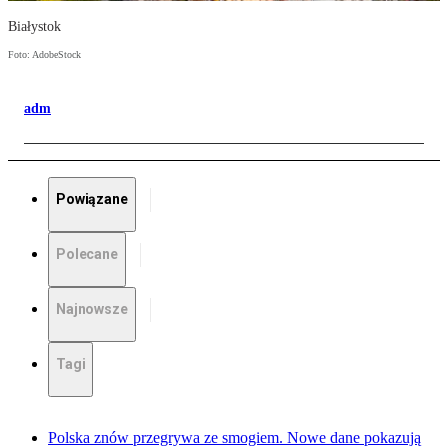
Białystok
Foto: AdobeStock
adm
Powiązane
Polecane
Najnowsze
Tagi
Polska znów przegrywa ze smogiem. Nowe dane pokazują