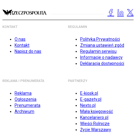
KONTAKT
REGULAMIN
O nas
Polityka Prywatności
Kontakt
Zmiana ustawień zgód
Napisz do nas
Regulamin serwisu
Informacje o nadawcy
Deklaracja dostępności
REKLAMA I PRENUMERATA
PARTNERZY
Reklama
E-kiosk.pl
Ogłoszenia
E-gazety.pl
Prenumerata
Nexto.pl
Archiwum
Mała księgowość
Kancelarierp.pl
Wieści Rolnicze
Życie Warszawy