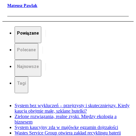
Mateusz Pawlak
Powiązane
Polecane
Najnowsze
Tagi
System bez wykluczeń – przejrzysty i skuteczniejszy. Kiedy
kaucja obejmie małe, szklane butelki?
Zielone rozwiązania, realne zyski. Między ekologią a
biznesem
System kaucyjny zda w majówkę egzamin dojrzałości
Wastes Service Group otwiera zakład recyklingu baterii