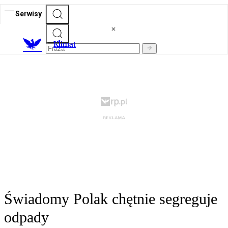
Serwisy
K
limat
Świadomy Polak chętnie segreguje
odpady