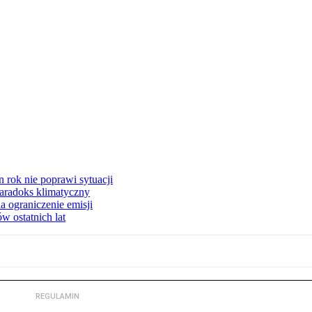
 rok nie poprawi sytuacji
 Paradoks klimatyczny
a ograniczenie emisji
w ostatnich lat
REGULAMIN