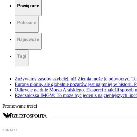
Powiązane
Polecane
Najnowsze
Tagi
Zużywamy zasoby szybciej, niż Ziemia może je odtworzyć. Ten
Europa płonie, ale globalnie pożarów jest najmniej w historii.
Odkrycie na dnie Morza Aralskiego. Eksperci znaleźli sposób n
Rzeczniczka IMGW: To może być jeden z najcieplejszych lipcó
Promowane treści
KONTAKT