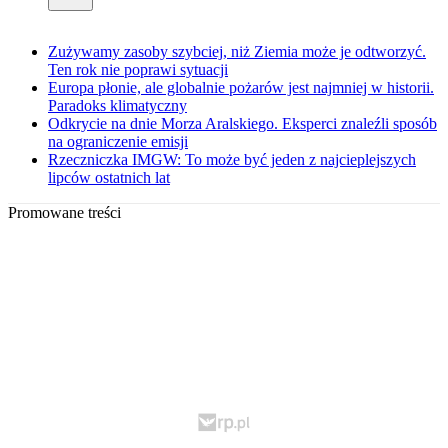
Zużywamy zasoby szybciej, niż Ziemia może je odtworzyć.
Ten rok nie poprawi sytuacji
Europa płonie, ale globalnie pożarów jest najmniej w historii.
Paradoks klimatyczny
Odkrycie na dnie Morza Aralskiego. Eksperci znaleźli sposób
na ograniczenie emisji
Rzeczniczka IMGW: To może być jeden z najcieplejszych
lipców ostatnich lat
Promowane treści