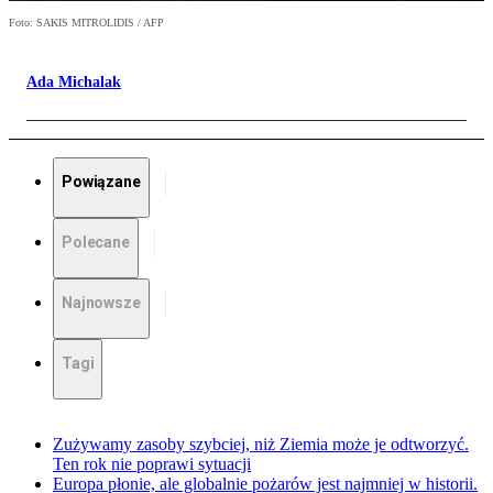
Foto: SAKIS MITROLIDIS / AFP
Ada Michalak
Powiązane
Polecane
Najnowsze
Tagi
Zużywamy zasoby szybciej, niż Ziemia może je odtworzyć.
Ten rok nie poprawi sytuacji
Europa płonie, ale globalnie pożarów jest najmniej w historii.