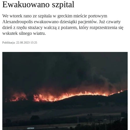
Ewakuowano szpital
We wtorek rano ze szpitala w greckim mieście portowym
Alexandroupolis ewakuowano dziesiątki pacjentów. Już czwarty
dzień z rzędu strażacy walczą z pożarem, który rozprzestrzenia się
wskutek silnego wiatru.
Publikacja:
22.08.2023 13:25