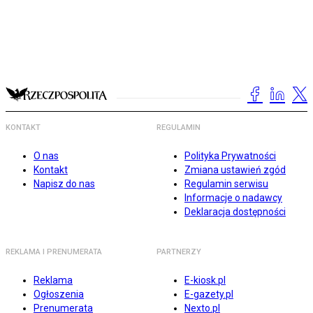
KONTAKT
REGULAMIN
O nas
Polityka Prywatności
Kontakt
Zmiana ustawień zgód
Napisz do nas
Regulamin serwisu
Informacje o nadawcy
Deklaracja dostępności
REKLAMA I PRENUMERATA
PARTNERZY
Reklama
E-kiosk.pl
Ogłoszenia
E-gazety.pl
Prenumerata
Nexto.pl