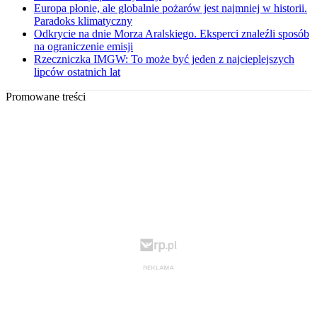
Europa płonie, ale globalnie pożarów jest najmniej w historii.
Paradoks klimatyczny
Odkrycie na dnie Morza Aralskiego. Eksperci znaleźli sposób
na ograniczenie emisji
Rzeczniczka IMGW: To może być jeden z najcieplejszych
lipców ostatnich lat
Promowane treści