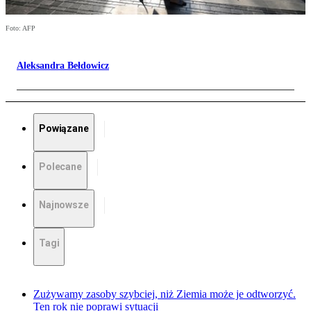
Foto: AFP
Aleksandra Bełdowicz
Powiązane
Polecane
Najnowsze
Tagi
Zużywamy zasoby szybciej, niż Ziemia może je odtworzyć.
Ten rok nie poprawi sytuacji