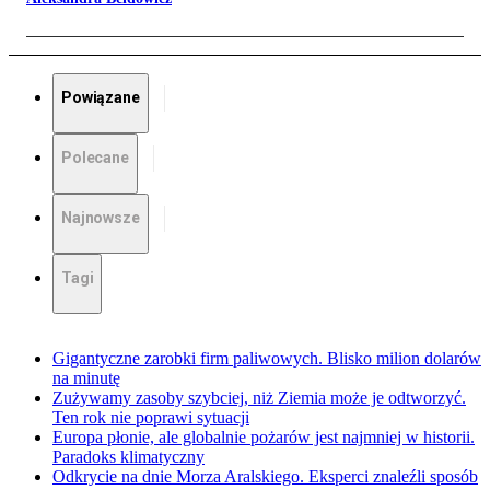
Powiązane
Polecane
Najnowsze
Tagi
Gigantyczne zarobki firm paliwowych. Blisko milion dolarów
na minutę
Zużywamy zasoby szybciej, niż Ziemia może je odtworzyć.
Ten rok nie poprawi sytuacji
Europa płonie, ale globalnie pożarów jest najmniej w historii.
Paradoks klimatyczny
Odkrycie na dnie Morza Aralskiego. Eksperci znaleźli sposób