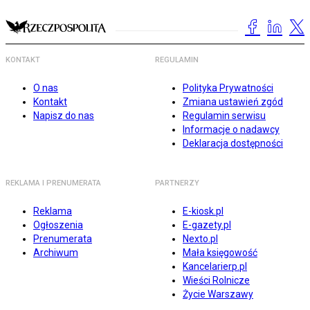
KONTAKT
REGULAMIN
O nas
Polityka Prywatności
Kontakt
Zmiana ustawień zgód
Napisz do nas
Regulamin serwisu
Informacje o nadawcy
Deklaracja dostępności
REKLAMA I PRENUMERATA
PARTNERZY
Reklama
E-kiosk.pl
Ogłoszenia
E-gazety.pl
Prenumerata
Nexto.pl
Archiwum
Mała księgowość
Kancelarierp.pl
Wieści Rolnicze
Życie Warszawy