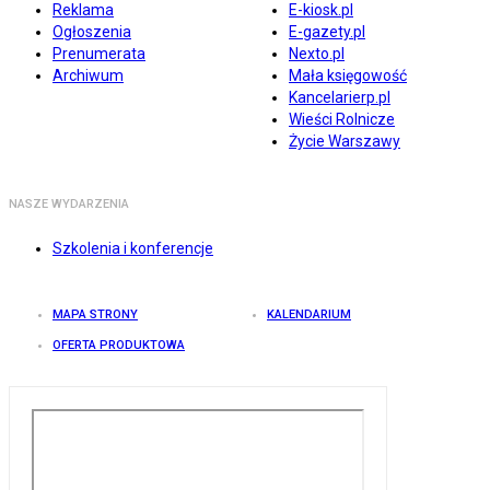
Reklama
E-kiosk.pl
Ogłoszenia
E-gazety.pl
Prenumerata
Nexto.pl
Archiwum
Mała księgowość
Kancelarierp.pl
Wieści Rolnicze
Życie Warszawy
NASZE WYDARZENIA
Szkolenia i konferencje
MAPA STRONY
KALENDARIUM
OFERTA PRODUKTOWA