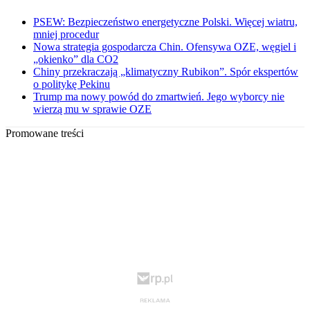
PSEW: Bezpieczeństwo energetyczne Polski. Więcej wiatru,
mniej procedur
Nowa strategia gospodarcza Chin. Ofensywa OZE, węgiel i
„okienko” dla CO2
Chiny przekraczają „klimatyczny Rubikon”. Spór ekspertów
o politykę Pekinu
Trump ma nowy powód do zmartwień. Jego wyborcy nie
wierzą mu w sprawie OZE
Promowane treści