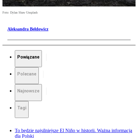
Foto: Dylan Shaw Unsplash
Aleksandra Bełdowicz
Powiązane
Polecane
Najnowsze
Tagi
To będzie najsilniejsze El Niño w historii. Ważna informacja
dla Polski