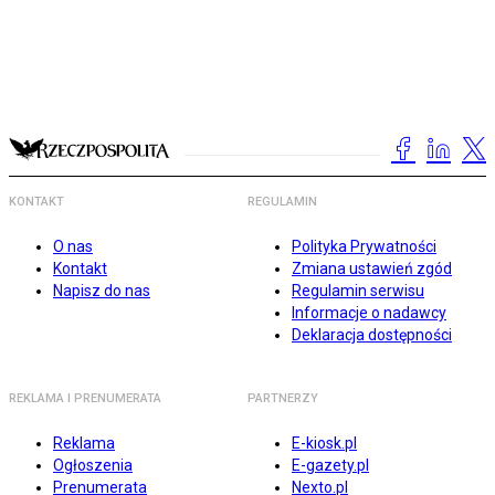
KONTAKT
REGULAMIN
O nas
Polityka Prywatności
Kontakt
Zmiana ustawień zgód
Napisz do nas
Regulamin serwisu
Informacje o nadawcy
Deklaracja dostępności
REKLAMA I PRENUMERATA
PARTNERZY
Reklama
E-kiosk.pl
Ogłoszenia
E-gazety.pl
Prenumerata
Nexto.pl