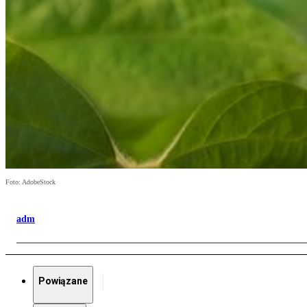
Foto: AdobeStock
adm
Powiązane