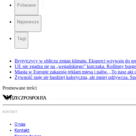
Polecane
Najnowsze
Tagi
Brytyjczycy w obliczu zmian klimatu. Eksperci wzywają do g
UE nie zgadza się na „wegańskiego” kurczaka. Roślinny burge
Miasta w Europie zakazują reklam mięsa i paliw. „To nasz akt
Żywność staje się bardziej kaloryczna, ale mniej odżywcza. Spa
Promowane treści
KONTAKT
O nas
Kontakt