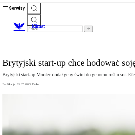
Serwisy
K
limat
Brytyjski start-up chce hodować soj
Brytyjski start-up Moolec dodał geny świni do genomu roślin soi. Efe
Publikacja:
05.07.2023 15:44