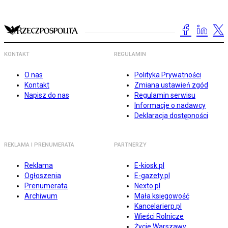
KONTAKT
REGULAMIN
O nas
Polityka Prywatności
Kontakt
Zmiana ustawień zgód
Napisz do nas
Regulamin serwisu
Informacje o nadawcy
Deklaracja dostępności
REKLAMA I PRENUMERATA
PARTNERZY
Reklama
E-kiosk.pl
Ogłoszenia
E-gazety.pl
Prenumerata
Nexto.pl
Archiwum
Mała księgowość
Kancelarierp.pl
Wieści Rolnicze
Życie Warszawy