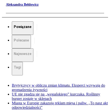
Aleksandra Bełdowicz
Powiązane
Polecane
Najnowsze
Tagi
Brytyjczycy w obliczu zmian klimatu. Eksperci wzywają do
gromadzenia żywności
UE nie zgadza się na „wegańskiego” kurczaka. Roślinny
burger zostaje w sklepach
Miasta w Europie zakazują reklam mięsa i paliw. „To nasz akt
odpowiedzialności”