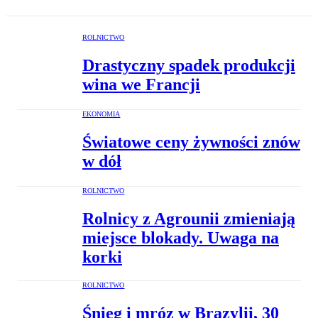
ROLNICTWO
Drastyczny spadek produkcji
wina we Francji
EKONOMIA
Światowe ceny żywności znów
w dół
ROLNICTWO
Rolnicy z Agrounii zmieniają
miejsce blokady. Uwaga na
korki
ROLNICTWO
Śnieg i mróz w Brazylii, 30