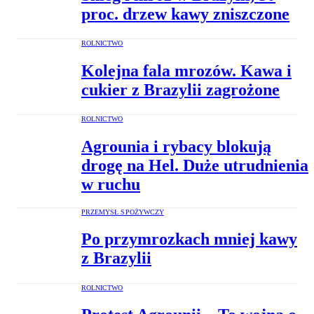
proc. drzew kawy zniszczone
ROLNICTWO
Kolejna fala mrozów. Kawa i
cukier z Brazylii zagrożone
ROLNICTWO
Agrounia i rybacy blokują
drogę na Hel. Duże utrudnienia
w ruchu
PRZEMYSŁ SPOŻYWCZY
Po przymrozkach mniej kawy
z Brazylii
ROLNICTWO