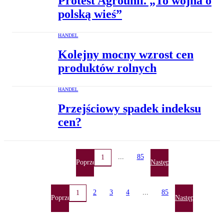
Protest Agrounii. „To wojna o
polską wieś”
HANDEL
Kolejny mocny wzrost cen
produktów rolnych
HANDEL
Przejściowy spadek indeksu
cen?
...
85
1
Poprzednia
Następna
2
3
4
...
85
1
Poprzednia
Następna