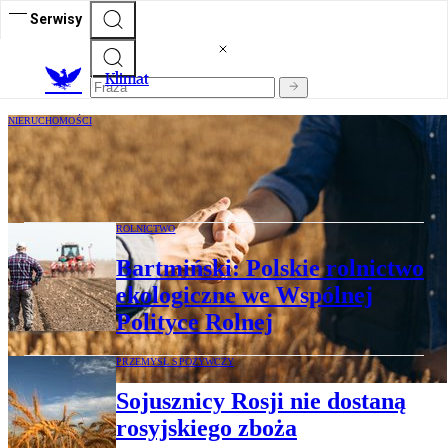
Serwisy
K
limat
NIERUCHOMOŚCI
Rewolucja w rolnictwie. Znikną ustne
umowy dzierżawy gruntów rolnych
ROLNICTWO
Bartmiński: Polskie rolnictwo
ekologiczne we Wspólnej
Polityce Rolnej
PRZEMYSŁ SPOŻYWCZY
Sojusznicy Rosji nie dostaną
rosyjskiego zboża