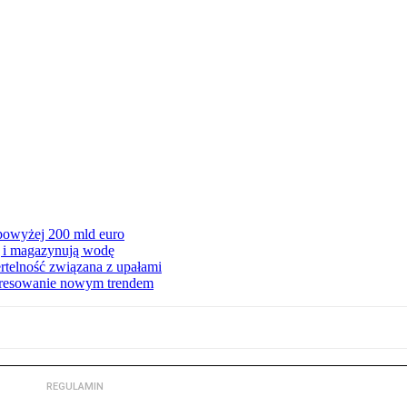
 powyżej 200 mld euro
ą i magazynują wodę
rtelność związana z upałami
teresowanie nowym trendem
REGULAMIN