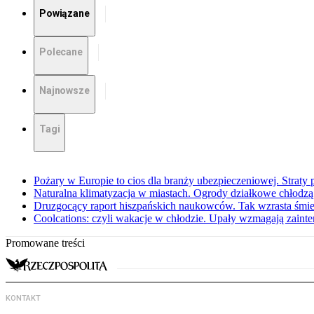
Powiązane
Polecane
Najnowsze
Tagi
Pożary w Europie to cios dla branży ubezpieczeniowej. Straty
Naturalna klimatyzacja w miastach. Ogrody działkowe chłodz
Druzgocący raport hiszpańskich naukowców. Tak wzrasta śmie
Coolcations: czyli wakacje w chłodzie. Upały wzmagają zain
Promowane treści
KONTAKT