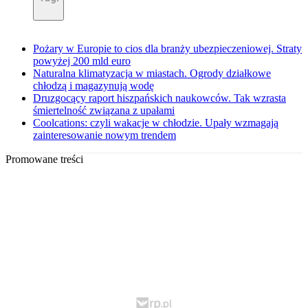
Pożary w Europie to cios dla branży ubezpieczeniowej. Straty
powyżej 200 mld euro
Naturalna klimatyzacja w miastach. Ogrody działkowe
chłodzą i magazynują wodę
Druzgocący raport hiszpańskich naukowców. Tak wzrasta
śmiertelność związana z upałami
Coolcations: czyli wakacje w chłodzie. Upały wzmagają
zainteresowanie nowym trendem
Promowane treści