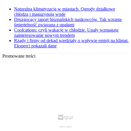
Naturalna klimatyzacja w miastach. Ogrody działkowe
chłodzą i magazynują wodę
Druzgocący raport hiszpańskich naukowców. Tak wzrasta
śmiertelność związana z upałami
Coolcations: czyli wakacje w chłodzie. Upały wzmagają
zainteresowanie nowym trendem
Rządy i firmy od dekad wiedziały o wpływie emisji na klimat.
Eksperci pokazali dane
Promowane treści