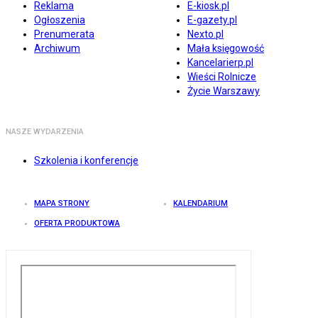
Reklama
E-kiosk.pl
Ogłoszenia
E-gazety.pl
Prenumerata
Nexto.pl
Archiwum
Mała księgowość
Kancelarierp.pl
Wieści Rolnicze
Życie Warszawy
NASZE WYDARZENIA
Szkolenia i konferencje
MAPA STRONY
KALENDARIUM
OFERTA PRODUKTOWA