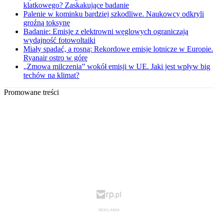
klatkowego? Zaskakujące badanie
Palenie w kominku bardziej szkodliwe. Naukowcy odkryli
groźną toksynę
Badanie: Emisje z elektrowni węglowych ograniczają
wydajność fotowoltaiki
Miały spadać, a rosną: Rekordowe emisje lotnicze w Europie.
Ryanair ostro w górę
„Zmowa milczenia” wokół emisji w UE. Jaki jest wpływ big
techów na klimat?
Promowane treści