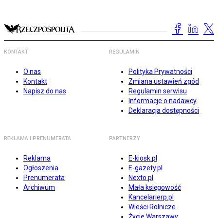
KONTAKT
REGULAMIN
O nas
Polityka Prywatności
Kontakt
Zmiana ustawień zgód
Napisz do nas
Regulamin serwisu
Informacje o nadawcy
Deklaracja dostępności
REKLAMA I PRENUMERATA
PARTNERZY
Reklama
E-kiosk.pl
Ogłoszenia
E-gazety.pl
Prenumerata
Nexto.pl
Archiwum
Mała księgowość
Kancelarierp.pl
Wieści Rolnicze
Życie Warszawy