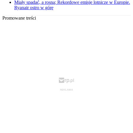
Miały spadać, a rosną: Rekordowe emisje lotnicze w Europie.
Ryanair ostro w górę
Promowane treści