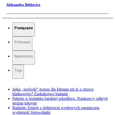
Aleksandra Bełdowicz
Powiązane
Polecane
Najnowsze
Tagi
Jajka „zerówki” gorsze dla klimatu niż te z chowu
klatkowego? Zaskakujące badanie
Palenie w kominku bardziej szkodliwe. Naukowcy odkryli
groźną toksynę
Badanie: Emisje z elektrowni węglowych ograniczają
wydajność fotowoltaiki