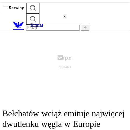
Serwisy
K
limat
Bełchatów wciąż emituje najwięcej
dwutlenku węgla w Europie