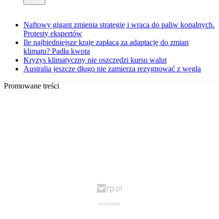
Naftowy gigant zmienia strategię i wraca do paliw kopalnych.
Protesty ekspertów
Ile najbiedniejsze kraje zapłacą za adaptację do zmian
klimatu? Padła kwota
Kryzys klimatyczny nie oszczędzi kursu walut
Australia jeszcze długo nie zamierza rezygnować z węgla
Promowane treści