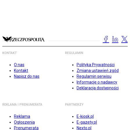
KONTAKT
REGULAMIN
O nas
Polityka Prywatności
Kontakt
Zmiana ustawień zgód
Napisz do nas
Regulamin serwisu
Informacje o nadawcy
Deklaracja dostępności
REKLAMA I PRENUMERATA
PARTNERZY
Reklama
E-kiosk.pl
Ogłoszenia
E-gazety.pl
Prenumerata
Nexto.pl