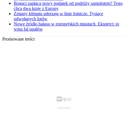
Bogaci zapłacą nowy podatek od podróży samolotem? Tego
chcą dwa kraje z Europy
Zmiany klimatu uderzają w linie lotnicze. Tysiące
odwołanych lotów
Nowe źródło hałasu w europejskich miastach. Eksperci: to
wina fal upałów
Promowane treści