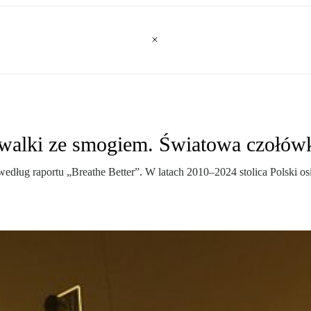
m walki ze smogiem. Światowa czołów
edług raportu „Breathe Better”. W latach 2010–2024 stolica Polski o