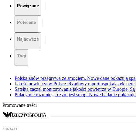
Powiązane
Polecane
Najnowsze
Tagi
Polska znów przegrywa ze smogiem. Nowe dane pokazują spa
Jakość powietrza w Polsce. Rządowy raport uspokaja, eksperci
Satelita zaczął monitorowanie jakości powietrza w Europie. Są
Polacy nie rozumieją, czym jest smog. Nowe badanie pokazuje 
Promowane treści
KONTAKT