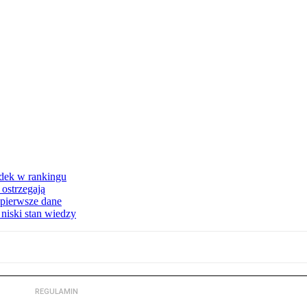
dek w rankingu
 ostrzegają
 pierwsze dane
niski stan wiedzy
REGULAMIN