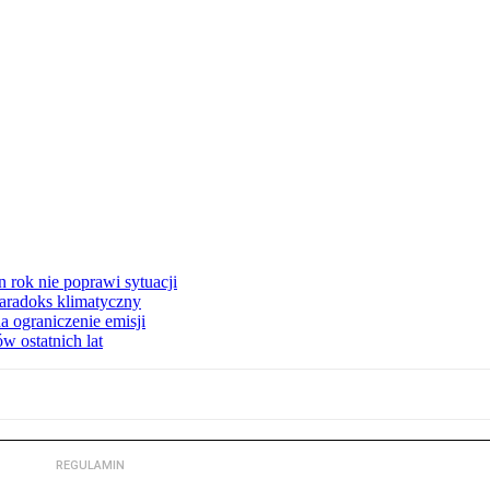
 rok nie poprawi sytuacji
 Paradoks klimatyczny
a ograniczenie emisji
w ostatnich lat
REGULAMIN