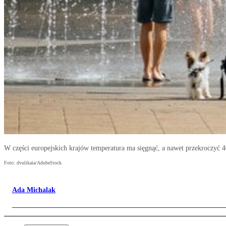
W części europejskich krajów temperatura ma sięgnąć, a nawet przekroczyć 40
Foto: dvulikaia/AdobeStock
Ada Michalak