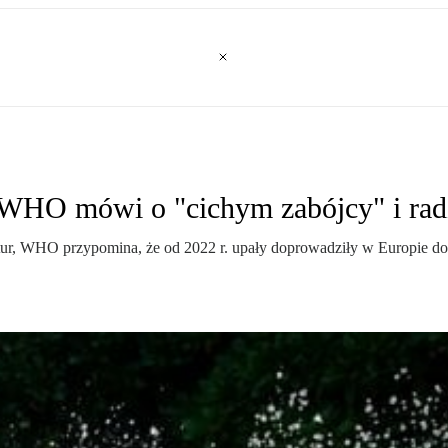
 WHO mówi o "cichym zabójcy" i radzi
ur, WHO przypomina, że od 2022 r. upały doprowadziły w Europie do ś