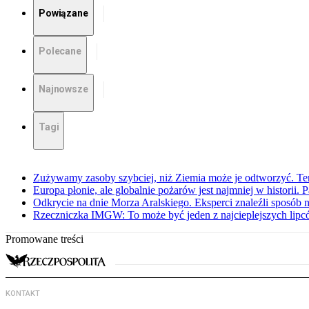
Powiązane
Polecane
Najnowsze
Tagi
Zużywamy zasoby szybciej, niż Ziemia może je odtworzyć. Ten
Europa płonie, ale globalnie pożarów jest najmniej w historii.
Odkrycie na dnie Morza Aralskiego. Eksperci znaleźli sposób n
Rzeczniczka IMGW: To może być jeden z najcieplejszych lipcó
Promowane treści
KONTAKT