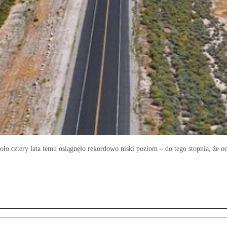
oło cztery lata temu osiągnęło rekordowo niski poziom – do tego stopnia, że o