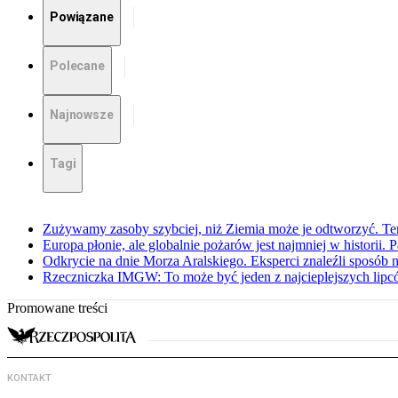
Powiązane
Polecane
Najnowsze
Tagi
Zużywamy zasoby szybciej, niż Ziemia może je odtworzyć. Ten
Europa płonie, ale globalnie pożarów jest najmniej w historii.
Odkrycie na dnie Morza Aralskiego. Eksperci znaleźli sposób n
Rzeczniczka IMGW: To może być jeden z najcieplejszych lipcó
Promowane treści
KONTAKT