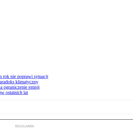
 rok nie poprawi sytuacji
 Paradoks klimatyczny
a ograniczenie emisji
w ostatnich lat
REGULAMIN