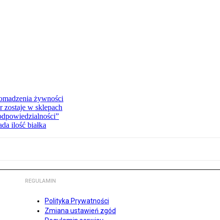
romadzenia żywności
r zostaje w sklepach
 odpowiedzialności”
da ilość białka
REGULAMIN
Polityka Prywatności
Zmiana ustawień zgód