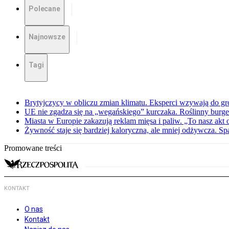
Polecane
Najnowsze
Tagi
Brytyjczycy w obliczu zmian klimatu. Eksperci wzywają do g
UE nie zgadza się na „wegańskiego” kurczaka. Roślinny burge
Miasta w Europie zakazują reklam mięsa i paliw. „To nasz akt
Żywność staje się bardziej kaloryczna, ale mniej odżywcza. Spa
Promowane treści
KONTAKT
O nas
Kontakt