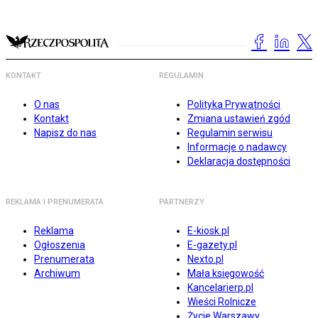
KONTAKT
REGULAMIN
O nas
Polityka Prywatności
Kontakt
Zmiana ustawień zgód
Napisz do nas
Regulamin serwisu
Informacje o nadawcy
Deklaracja dostępności
REKLAMA I PRENUMERATA
PARTNERZY
Reklama
E-kiosk.pl
Ogłoszenia
E-gazety.pl
Prenumerata
Nexto.pl
Archiwum
Mała księgowość
Kancelarierp.pl
Wieści Rolnicze
Życie Warszawy