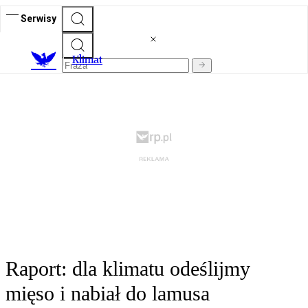
Serwisy
K
limat
Raport: dla klimatu odeślijmy
mięso i nabiał do lamusa