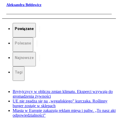
Aleksandra Bełdowicz
Powiązane
Polecane
Najnowsze
Tagi
Brytyjczycy w obliczu zmian klimatu. Eksperci wzywają do
gromadzenia żywności
UE nie zgadza się na „wegańskiego” kurczaka. Roślinny
burger zostaje w sklepach
Miasta w Europie zakazują reklam mięsa i paliw. „To nasz akt
odpowiedzialności”