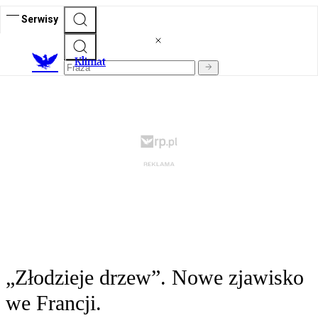
Serwisy
K
limat
„Złodzieje drzew”. Nowe zjawisko
we Francji.