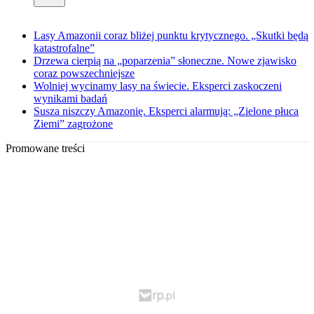
Lasy Amazonii coraz bliżej punktu krytycznego. „Skutki będą
katastrofalne”
Drzewa cierpią na „poparzenia” słoneczne. Nowe zjawisko
coraz powszechniejsze
Wolniej wycinamy lasy na świecie. Eksperci zaskoczeni
wynikami badań
Susza niszczy Amazonię. Eksperci alarmują: „Zielone płuca
Ziemi” zagrożone
Promowane treści