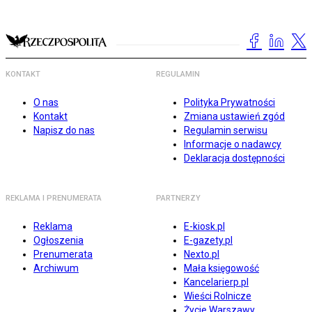
KONTAKT
REGULAMIN
O nas
Polityka Prywatności
Kontakt
Zmiana ustawień zgód
Napisz do nas
Regulamin serwisu
Informacje o nadawcy
Deklaracja dostępności
REKLAMA I PRENUMERATA
PARTNERZY
Reklama
E-kiosk.pl
Ogłoszenia
E-gazety.pl
Prenumerata
Nexto.pl
Archiwum
Mała księgowość
Kancelarierp.pl
Wieści Rolnicze
Życie Warszawy