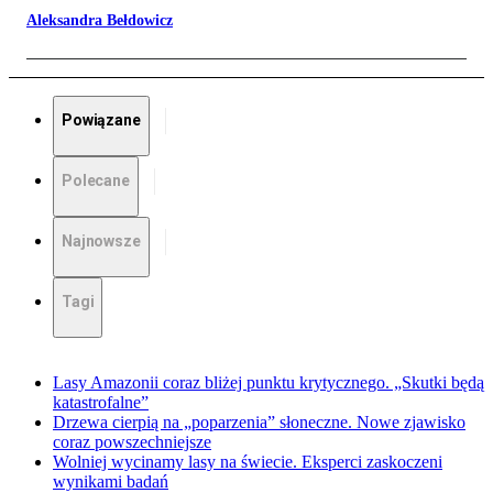
Aleksandra Bełdowicz
Powiązane
Polecane
Najnowsze
Tagi
Lasy Amazonii coraz bliżej punktu krytycznego. „Skutki będą
katastrofalne”
Drzewa cierpią na „poparzenia” słoneczne. Nowe zjawisko
coraz powszechniejsze
Wolniej wycinamy lasy na świecie. Eksperci zaskoczeni
wynikami badań