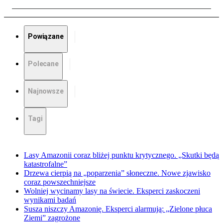
Powiązane
Polecane
Najnowsze
Tagi
Lasy Amazonii coraz bliżej punktu krytycznego. „Skutki będą
katastrofalne”
Drzewa cierpią na „poparzenia” słoneczne. Nowe zjawisko
coraz powszechniejsze
Wolniej wycinamy lasy na świecie. Eksperci zaskoczeni
wynikami badań
Susza niszczy Amazonię. Eksperci alarmują: „Zielone płuca
Ziemi” zagrożone