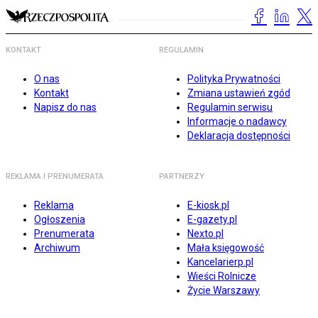
KONTAKT
REGULAMIN
O nas
Polityka Prywatności
Kontakt
Zmiana ustawień zgód
Napisz do nas
Regulamin serwisu
Informacje o nadawcy
Deklaracja dostępności
REKLAMA I PRENUMERATA
PARTNERZY
Reklama
E-kiosk.pl
Ogłoszenia
E-gazety.pl
Prenumerata
Nexto.pl
Archiwum
Mała księgowość
Kancelarierp.pl
Wieści Rolnicze
Życie Warszawy