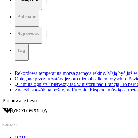
Polecane
Najnowsze
Tagi
Rekordowa temperatura morza zachęca rekiny. Mają być już w
Oblegane przez turystów jezioro niemal całkiem wyschło. Po
„Chmura ognista” pierwszy raz w historii nad Francją. To bard
Znaleźli sposób na pożary w Europie. Eksperci mówią o „metod
Promowane treści
KONTAKT
O nas