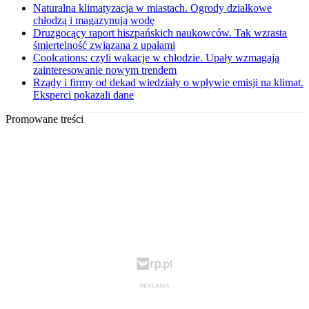
Naturalna klimatyzacja w miastach. Ogrody działkowe
chłodzą i magazynują wodę
Druzgocący raport hiszpańskich naukowców. Tak wzrasta
śmiertelność związana z upałami
Coolcations: czyli wakacje w chłodzie. Upały wzmagają
zainteresowanie nowym trendem
Rządy i firmy od dekad wiedziały o wpływie emisji na klimat.
Eksperci pokazali dane
Promowane treści