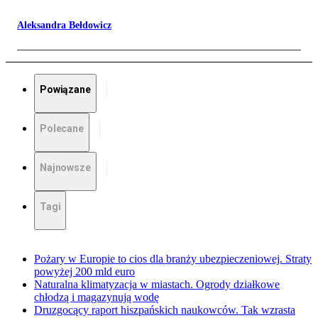
Aleksandra Bełdowicz
Powiązane
Polecane
Najnowsze
Tagi
Pożary w Europie to cios dla branży ubezpieczeniowej. Straty
powyżej 200 mld euro
Naturalna klimatyzacja w miastach. Ogrody działkowe
chłodzą i magazynują wodę
Druzgocący raport hiszpańskich naukowców. Tak wzrasta