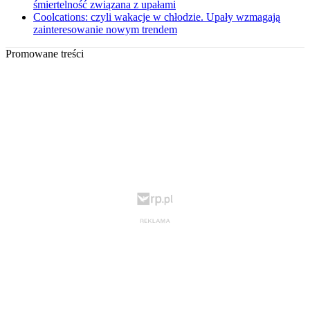
śmiertelność związana z upałami
Coolcations: czyli wakacje w chłodzie. Upały wzmagają
zainteresowanie nowym trendem
Promowane treści