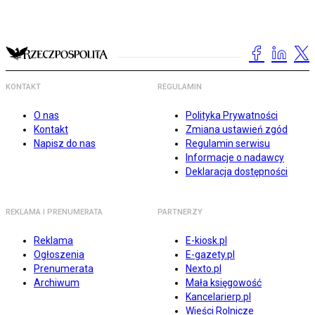
KONTAKT
REGULAMIN
O nas
Polityka Prywatności
Kontakt
Zmiana ustawień zgód
Napisz do nas
Regulamin serwisu
Informacje o nadawcy
Deklaracja dostępności
REKLAMA I PRENUMERATA
PARTNERZY
Reklama
E-kiosk.pl
Ogłoszenia
E-gazety.pl
Prenumerata
Nexto.pl
Archiwum
Mała księgowość
Kancelarierp.pl
Wieści Rolnicze