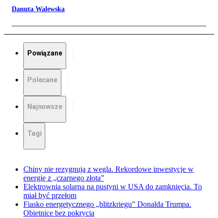
Danuta Walewska
Powiązane
Polecane
Najnowsze
Tagi
Chiny nie rezygnują z węgla. Rekordowe inwestycje w
energię z „czarnego złota”
Elektrownia solarna na pustyni w USA do zamknięcia. To
miał być przełom
Fiasko energetycznego „blitzkriegu” Donalda Trumpa.
Obietnice bez pokrycia