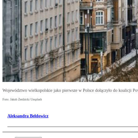
Województwo wielkopolskie jako pierwsze w Polsce dołączyło do koalicji Po
Foto: Jakub Żerdzicki Unsplash
Aleksandra Bełdowicz