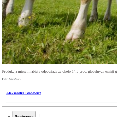
Produkcja mięsa i nabiału odpowiada za około 14,5 proc. globalnych emisji 
Foto: AdobeStock
Aleksandra Bełdowicz
Powiązane