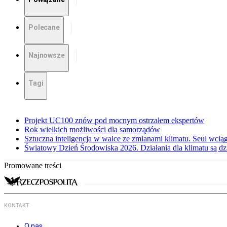
Polecane
Najnowsze
Tagi
Projekt UC100 znów pod mocnym ostrzałem ekspertów
Rok wielkich możliwości dla samorządów
Sztuczna inteligencja w walce ze zmianami klimatu. Seul wci
Światowy Dzień Środowiska 2026. Działania dla klimatu są dzi
Promowane treści
KONTAKT
O nas