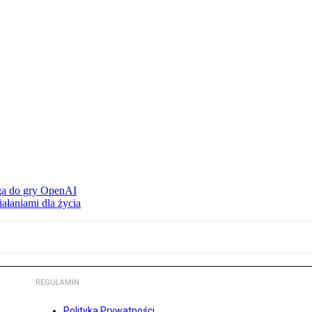
ąga do gry OpenAI
ałaniami dla życia
REGULAMIN
Polityka Prywatności