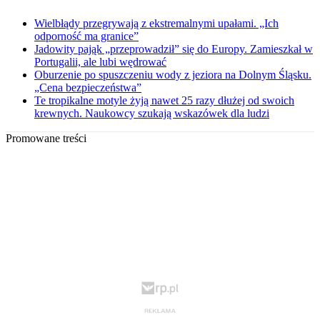
Wielbłądy przegrywają z ekstremalnymi upałami. „Ich
odporność ma granice”
Jadowity pająk „przeprowadził” się do Europy. Zamieszkał w
Portugalii, ale lubi wędrować
Oburzenie po spuszczeniu wody z jeziora na Dolnym Śląsku.
„Cena bezpieczeństwa”
Te tropikalne motyle żyją nawet 25 razy dłużej od swoich
krewnych. Naukowcy szukają wskazówek dla ludzi
Promowane treści