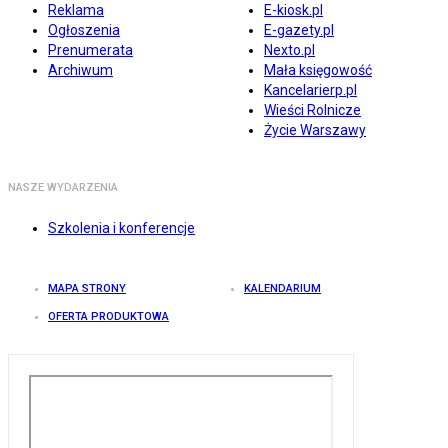
Reklama
E-kiosk.pl
Ogłoszenia
E-gazety.pl
Prenumerata
Nexto.pl
Archiwum
Mała księgowość
Kancelarierp.pl
Wieści Rolnicze
Życie Warszawy
NASZE WYDARZENIA
Szkolenia i konferencje
MAPA STRONY
KALENDARIUM
OFERTA PRODUKTOWA