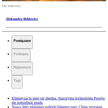
Foto: Adobe Stock
Aleksandra Bełdowicz
Powiązane
Polecane
Najnowsze
Tagi
Klimatyzacja staje się zbędna. Starożytna technologia Persów
nie potrzebuje prądu
Nowy lider globalnej polityki klimatycznej. Chiny przestają