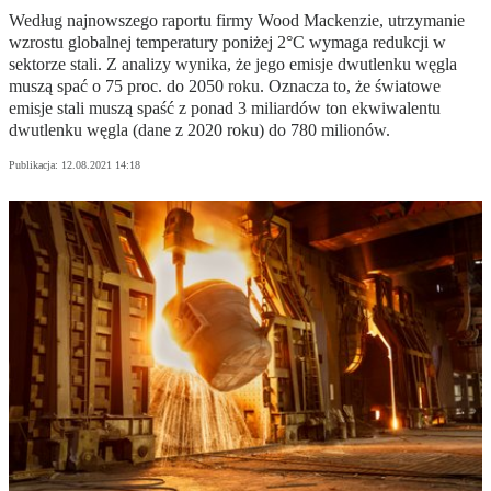
Według najnowszego raportu firmy Wood Mackenzie, utrzymanie
wzrostu globalnej temperatury poniżej 2°C wymaga redukcji w
sektorze stali. Z analizy wynika, że jego emisje dwutlenku węgla
muszą spać o 75 proc. do 2050 roku. Oznacza to, że światowe
emisje stali muszą spaść z ponad 3 miliardów ton ekwiwalentu
dwutlenku węgla (dane z 2020 roku) do 780 milionów.
Publikacja:
12.08.2021 14:18