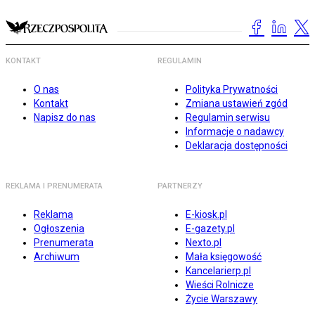
KONTAKT
REGULAMIN
O nas
Polityka Prywatności
Kontakt
Zmiana ustawień zgód
Napisz do nas
Regulamin serwisu
Informacje o nadawcy
Deklaracja dostępności
REKLAMA I PRENUMERATA
PARTNERZY
Reklama
E-kiosk.pl
Ogłoszenia
E-gazety.pl
Prenumerata
Nexto.pl
Archiwum
Mała księgowość
Kancelarierp.pl
Wieści Rolnicze
Życie Warszawy