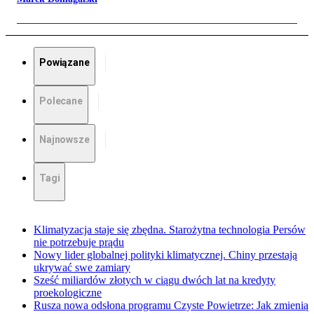
Powiązane
Polecane
Najnowsze
Tagi
Klimatyzacja staje się zbędna. Starożytna technologia Persów
nie potrzebuje prądu
Nowy lider globalnej polityki klimatycznej. Chiny przestają
ukrywać swe zamiary
Sześć miliardów złotych w ciągu dwóch lat na kredyty
proekologiczne
Rusza nowa odsłona programu Czyste Powietrze: Jak zmienią