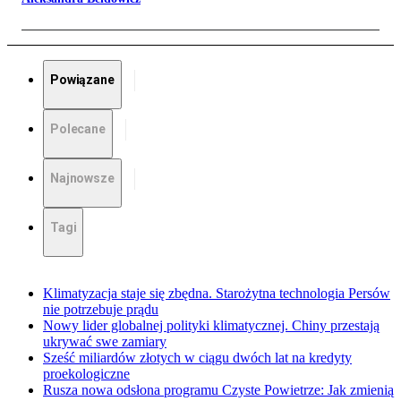
Powiązane
Polecane
Najnowsze
Tagi
Klimatyzacja staje się zbędna. Starożytna technologia Persów
nie potrzebuje prądu
Nowy lider globalnej polityki klimatycznej. Chiny przestają
ukrywać swe zamiary
Sześć miliardów złotych w ciągu dwóch lat na kredyty
proekologiczne
Rusza nowa odsłona programu Czyste Powietrze: Jak zmienią