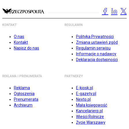
KONTAKT
REGULAMIN
O nas
Polityka Prywatności
Kontakt
Zmiana ustawień zgód
Napisz do nas
Regulamin serwisu
Informacje o nadawcy
Deklaracja dostępności
REKLAMA I PRENUMERATA
PARTNERZY
Reklama
E-kiosk.pl
Ogłoszenia
E-gazety.pl
Prenumerata
Nexto.pl
Archiwum
Mała księgowość
Kancelarierp.pl
Wieści Rolnicze
Życie Warszawy