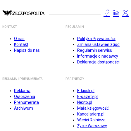
KONTAKT
REGULAMIN
O nas
Polityka Prywatności
Kontakt
Zmiana ustawień zgód
Napisz do nas
Regulamin serwisu
Informacje o nadawcy
Deklaracja dostępności
REKLAMA I PRENUMERATA
PARTNERZY
Reklama
E-kiosk.pl
Ogłoszenia
E-gazety.pl
Prenumerata
Nexto.pl
Archiwum
Mała księgowość
Kancelarierp.pl
Wieści Rolnicze
Życie Warszawy