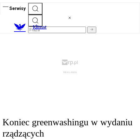
Serwisy
K
limat
Koniec greenwashingu w wydaniu
rządzących