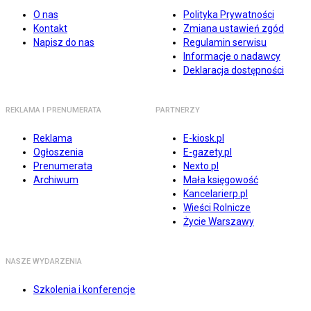
O nas
Polityka Prywatności
Kontakt
Zmiana ustawień zgód
Napisz do nas
Regulamin serwisu
Informacje o nadawcy
Deklaracja dostępności
REKLAMA I PRENUMERATA
PARTNERZY
Reklama
E-kiosk.pl
Ogłoszenia
E-gazety.pl
Prenumerata
Nexto.pl
Archiwum
Mała księgowość
Kancelarierp.pl
Wieści Rolnicze
Życie Warszawy
NASZE WYDARZENIA
Szkolenia i konferencje