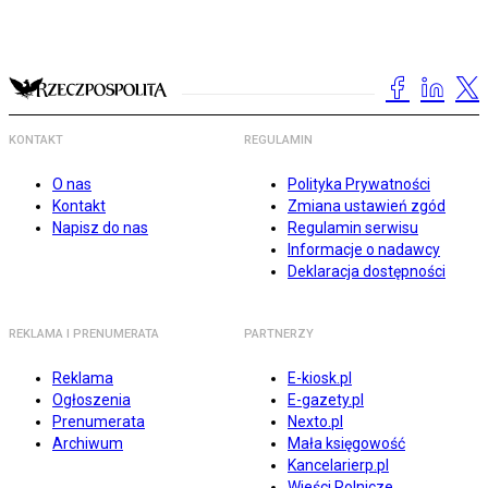
KONTAKT
REGULAMIN
O nas
Polityka Prywatności
Kontakt
Zmiana ustawień zgód
Napisz do nas
Regulamin serwisu
Informacje o nadawcy
Deklaracja dostępności
REKLAMA I PRENUMERATA
PARTNERZY
Reklama
E-kiosk.pl
Ogłoszenia
E-gazety.pl
Prenumerata
Nexto.pl
Archiwum
Mała księgowość
Kancelarierp.pl
Wieści Rolnicze