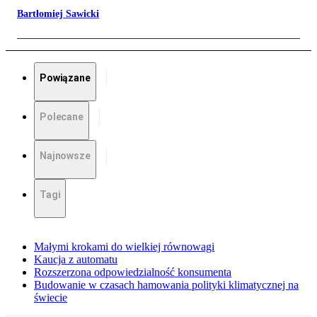
Bartłomiej Sawicki
Powiązane
Polecane
Najnowsze
Tagi
Małymi krokami do wielkiej równowagi
Kaucja z automatu
Rozszerzona odpowiedzialność konsumenta
Budowanie w czasach hamowania polityki klimatycznej na
świecie