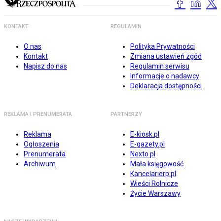
KONTAKT
REGULAMIN
O nas
Polityka Prywatności
Kontakt
Zmiana ustawień zgód
Napisz do nas
Regulamin serwisu
Informacje o nadawcy
Deklaracja dostępności
REKLAMA I PRENUMERATA
PARTNERZY
Reklama
E-kiosk.pl
Ogłoszenia
E-gazety.pl
Prenumerata
Nexto.pl
Archiwum
Mała księgowość
Kancelarierp.pl
Wieści Rolnicze
Życie Warszawy