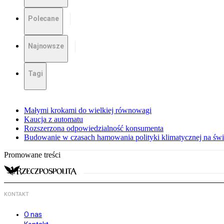
Polecane
Najnowsze
Tagi
Małymi krokami do wielkiej równowagi
Kaucja z automatu
Rozszerzona odpowiedzialność konsumenta
Budowanie w czasach hamowania polityki klimatycznej na świ
Promowane treści
KONTAKT
O nas