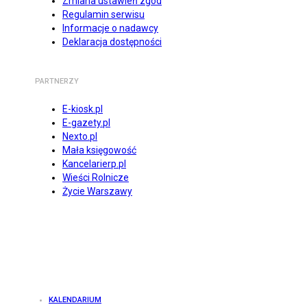
Zmiana ustawień zgód
Regulamin serwisu
Informacje o nadawcy
Deklaracja dostępności
PARTNERZY
E-kiosk.pl
E-gazety.pl
Nexto.pl
Mała księgowość
Kancelarierp.pl
Wieści Rolnicze
Życie Warszawy
KALENDARIUM